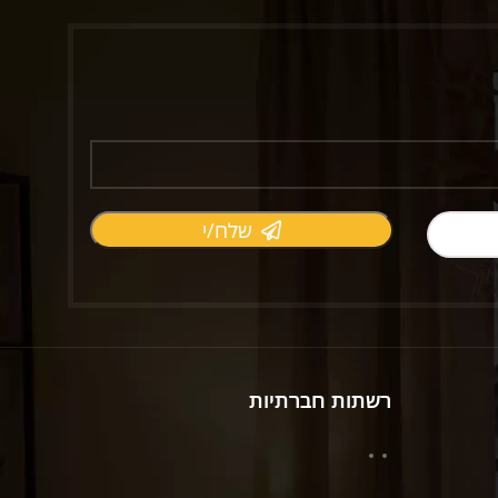
שלח/י
רשתות חברתיות