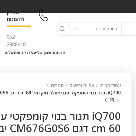
טלפון
להזמנות
בחר קטגוריה
052-
2888418
חנות
החשבון שלי
עגלת קניות
תשלום
עמוד הבית
אפייה ובישול
תנורים
iQ700 תנור בנוי קומפקטי עם פעולת מיקרוגל 60 cm דגם CM676G0S6 יבואן רשמי סימנס
iQ700 תנור בנוי קומפקטי
60 cm דגם CM676G0S6 יבואן רשמי סימנס