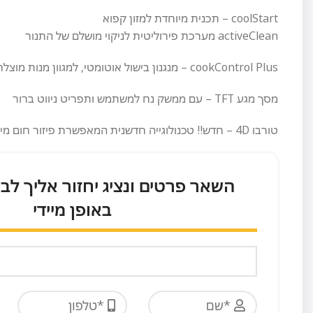
coolStart – תכנית מיוחדת למזון קפוא
activeClean מערכת פירוליטית לניקוי מושלם של התנור
cookControl Plus – מנגנון בישול אוטומטי, למגוון מנות מוצלחות !
מסך מגע TFT – עם ממשק נח למשתמש ותפריט ניווט ברור
טורבו 4D – חדש!! טכנולוגייה חדשנית המאפשרת פיזור חום מיטבי לאפייה שווה ואחידה גם ב 4 מפלסים במקביל!
השאר פרטים ונציג יחזור אליך לב
באופן מיידי