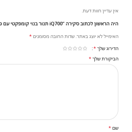
אין עדיין חוות דעת.
היה הראשון לכתוב סקירה “iQ700 תנור בנוי קומפקטי עם פעולת מיקרוגל 60 cm דגם CM676G0S6 יבואן רשמי סימנס”
האימייל לא יוצג באתר.
שדות החובה מסומנים
*
הדירוג שלך
*
הביקורת שלך
*
שם
*