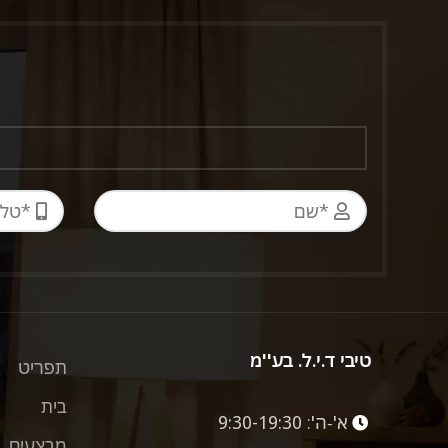
טיבי ד.י.ל. בע''מ
תפריט
בית
א'-ה':
9:30-19:30
מבצעים