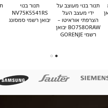
מידע נוסף
מידע נוסף
מ
תנור בנוי מעוצב על
תנור בנוי
יבואן
ידי מעצב העל
NV75K5541RS
הצרפתי אוראיטו –
יבואן רשמי סמסונג
BO758ORAW יבואן
רשמי GORENJE