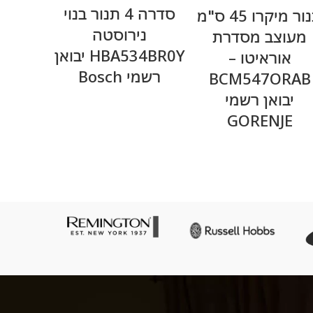
מידע נוסף
מידע נוסף
סדרה 4 תנור בנוי
תנור מיקרו 45 ס"מ
תנור ב
נירוסטה
מעוצב מסדרת
71RS
HBA534BR0Y יבואן
אוראיטו –
יבואן 
רשמי Bosch
BCM547ORAB
יבואן רשמי
GORENJE