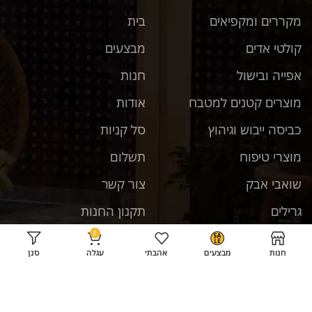
מקררים ומקפיאים
בית
קולטי אדים
מבצעים
אפייה ובישול
חנות
מוצרים קטנים למטבח
אודות
כביסה ייבוש וגיהוץ
סל קניות
מוצרי טיפוח
תשלום
שואבי אבק
צור קשר
גרילים
תקנון החנות
0
טלוויזיות
חנות
מבצעים
אהבתי
עגלה
סנן
רשתות חברתיות
מדיחי כלים