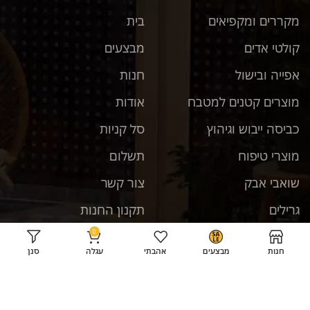
מקררים ומקפיאים
בית
קולטי אדים
מבצעים
אפייה ובישול
חנות
מוצרים קטנים למטבח
אודות
כביסה ייבוש וגיהוץ
סל קניות
מוצרי טיפוח
תשלום
שואבי אבק
צור קשר
גרילים
תקנון החנות
0
טלוויזיות
חנות
מבצעים
אהבתי
עגלה
סנן
רשתות חברתיות
מדיחי כלים