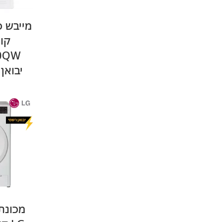
קונ
0QW
יבואן