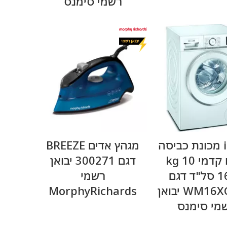
רשמי סימנס
מידע נוסף
מידע נוסף
iQ800 מכונת כביסה
מגהץ אדים BREEZE
פתח קדמי 10 kg
דגם 300271 יבואן
1600 סל"ד דגם
רשמי
WM16XG10IL יבואן
MorphyRichards
מי סימנס