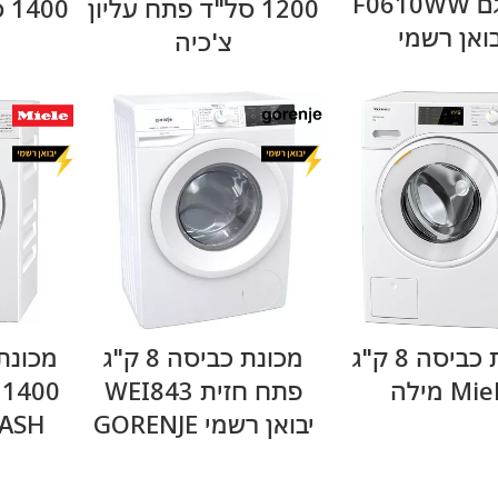
LG דגם F0610WW
1200 סל"ד פתח עליון
00
בואן רשמי
צ'כיה
מידע נוסף
מידע נוסף
מכונת כביסה 8 ק"ג
מכונת כביסה 8 ק"ג
Mi מילה
פתח חזית WEI843
יבואן רשמי GORENJE