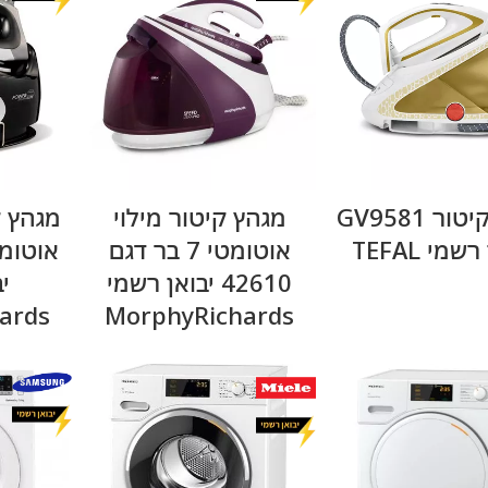
מידע נוסף
מידע נוסף
מגהץ קיטור GV9581
מגהץ קיטור מילוי
מגהץ ק
שמי TEFAL
אוטומטי 7 בר דגם
42610 יבואן רשמי
י
ards
MorphyRichards