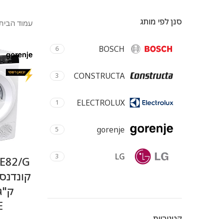
סנן לפי מותג
עמוד הבית
BOSCH
6
CONSTRUCTA
3
ELECTROLUX
1
gorenje
5
LG
3
Miele
11
ק"ג
E
morphy
4
קטגוריות
richards