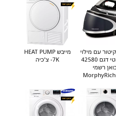
מידע נוסף
מידע נוסף
יטור עם מילוי
מייבש HEAT PUMP
אוטומטי דגם 42580
-7K צ'כיה
בואן רשמי
MorphyRich