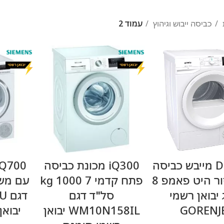
כביסה ייבוש וגיהוץ
עמוד 2
מידע נוסף
מידע נוסף
DE82/G מייבש כביסה
iQ300 מכונת כביסה
קונדנסור היט פאמפ 8
פתח קדמי 7 kg 1000
 יבואן רשמי
סל"ד דגם
דג
GORENJ
WM10N158IL יבואן
יבואן