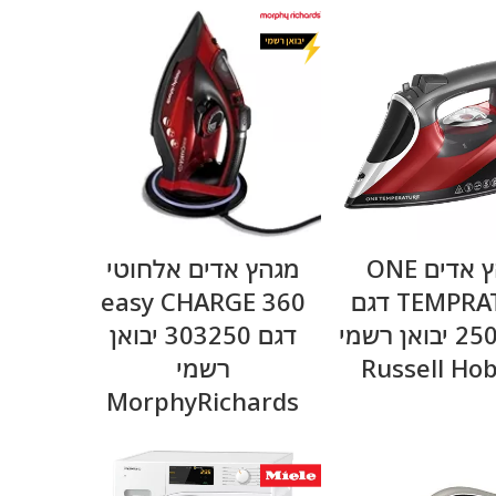
מידע נוסף
מידע נוסף
מגהץ אדים ONE
מגהץ אדים אלחוטי
TEMPRATURE דגם
easy CHARGE 360
25090-56 יבואן רשמי
דגם 303250 יבואן
Russell Ho
רשמי
MorphyRichards