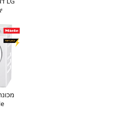
י
ele