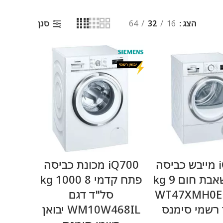
הצג
16
32
64
סנן
מידע נוסף
מידע נוסף
iQ700 מייבש כביסה
iQ700 מכונת כביסה
עם משאבת חום 9 kg
פתח קדמי 8 kg 1000
ם WT47XMH0EU
סל"ד דגם
 רשמי סימנס
WM10W468IL יבואן