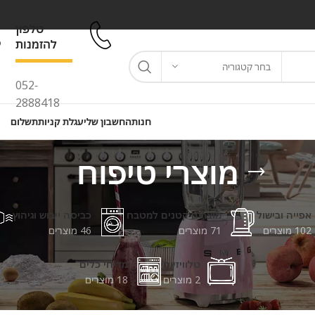
טלפון
להזמנות
בחר קטגוריה
052-
2888418
חנות
החשבון שלי
עגלת קניות
תשלום
מוצרי טיפוח
אפייה ובישול
מוצרים קטנים למטבח
כביסה ייבוש וגיהוץ
102 מוצרים
71 מוצרים
46 מוצרים
טלוויזיות
מדיחי כלים
2 מוצרים
18 מוצרים