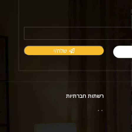
שלח/י
רשתות חברתיות