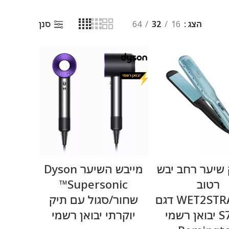
הצג
16
32
64
סנן
מידע נוסף
מידע נוסף
שיער רחב יבש
מייבש השיער Dyson
רטוב
Supersonic™
WET2STRAIGHT דגם
שחור/סגול עם תיק
S7350 יבואן רשמי
יוקרתי יבואן רשמי