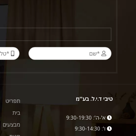
טיבי ד.י.ל. בע''מ
תפריט
בית
א'-ה':
9:30-19:30
מבצעים
ו':
9:30-14:30