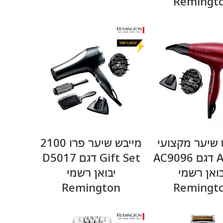
Remingt
מידע נוסף
מידע נוסף
 שיער מקצועי
מייבש שיער פרו 2100
AC Silk דגם AC9096
Gift Set דגם D5017
בואן רשמי
יבואן רשמי
Remington
Remingt