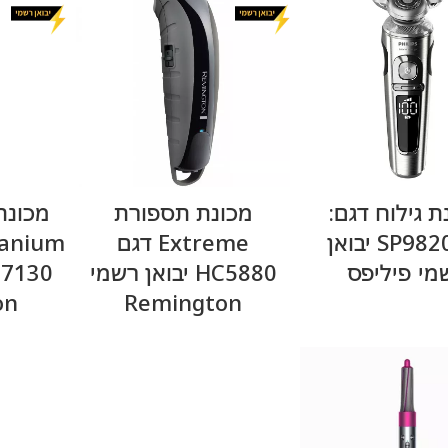
מידע נוסף
מידע נוסף
ת גילוח דגם:
מכונת תספורת
SP9820/12 יבואן
Extreme דגם
מי פיליפס
HC5880 יבואן רשמי
on
Remington