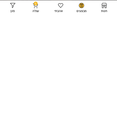
0
כביסה ייבוש וגיהוץ
סל קניות
חנות
מבצעים
אהבתי
עגלה
סנן
מוצרי טיפוח
תשלום
שואבי אבק
צור קשר
גרילים
תקנון החנות
טלוויזיות
רשתות חברתיות
מדיחי כלים