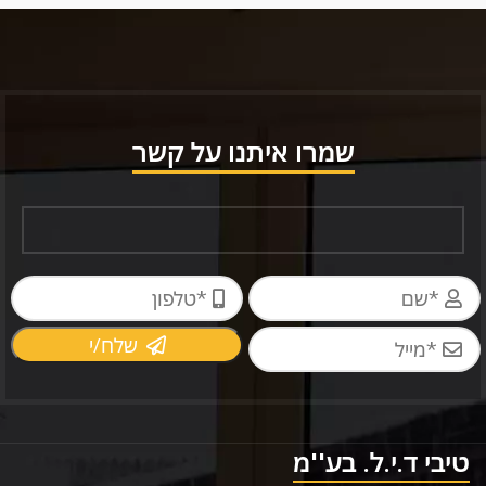
שמרו איתנו על קשר
שלח/י
טיבי ד.י.ל. בע''מ