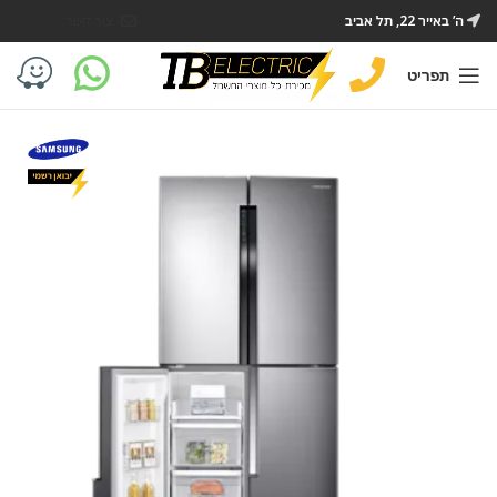
ה’ באייר 22, תל אביב
צור קשר
תפריט