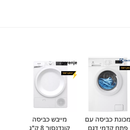
מידע נוסף
מידע נוסף
כונת כביסה עם
מייבש כביסה
פתח קדמי דגם
קונדנסור 8 ק"ג
עם קו