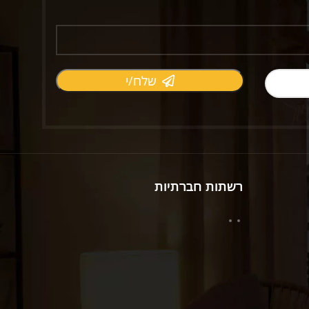
שלח/י
רשתות חברתיות