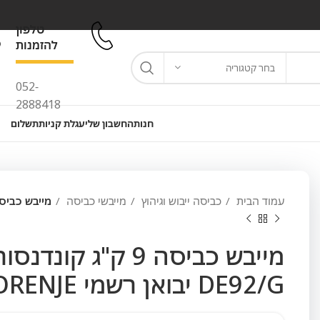
טלפון
להזמנות
בחר קטגוריה
052-
2888418
חנות
החשבון שלי
עגלת קניות
תשלום
עמוד הבית
כביסה ייבוש וגיהוץ
מייבשי כביסה
מייבש כביסה 9 ק"ג קונדנסור היט פאמפ DE92/G יבואן ר
מייבש כביסה 9 ק"ג ק
DE92/G יבואן רשמי GORENJE