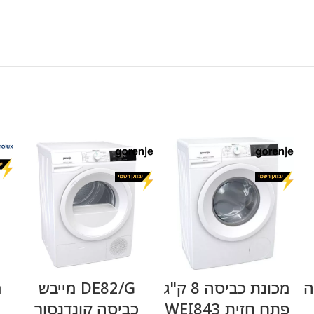
מידע נוסף
מידע נוסף
ה
מכונת כביסה 8 ק"ג
DE82/G מייבש
מ
פתח חזית WEI843
כביסה קונדנסור