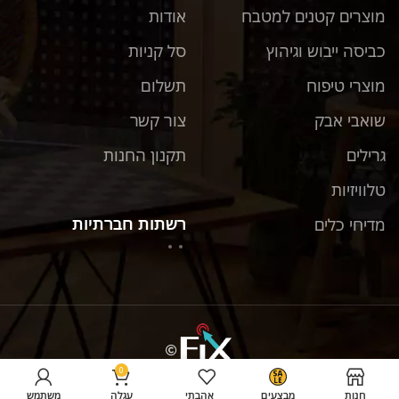
מוצרים קטנים למטבח
אודות
כביסה ייבוש וגיהוץ
סל קניות
מוצרי טיפוח
תשלום
שואבי אבק
צור קשר
גרילים
תקנון החנות
טלוויזיות
רשתות חברתיות
מדיחי כלים
0
טוסטר לחיצה – גריל, 6 פרוסות דגם 44784
יבואן רשמי MorphyRichards
חנות
מבצעים
אהבתי
עגלה
משתמש