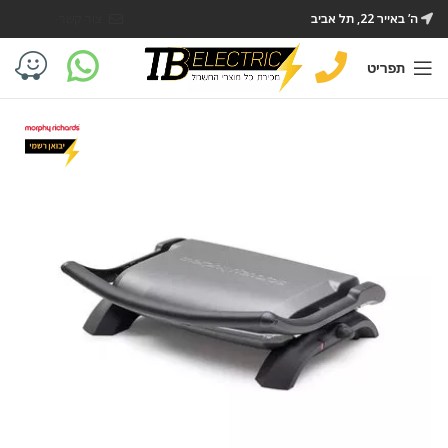
ה’ באייר 22, תל אביב
צור קשר
תפריט