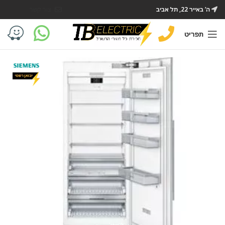
ה’ באייר 22, תל אביב
צור קשר
תפריט