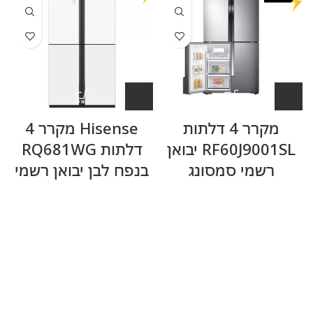
מקרר 4 דלתות
Hisense מקרר 4
RF60J9001SL יבואן
דלתות RQ681WG
רשמי סמסונג
בנפח לבן יבואן רשמי
W