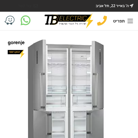
ה’ באייר 22, תל אביב
צור קשר
תפריט