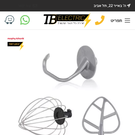
ה’ באייר 22, תל אביב
צור קשר
תפריט