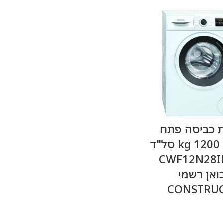
מידע נוסף
ת כביסה פתח
קדמי 8 kg 1200 סל"ד
גם CWF12N28IL
בואן רשמי
CONSTRU