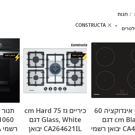
חנות
CONSTRUCTA
לטרים
מידע נוסף
מידע נוסף
כיריים אינדוקציה 60
כיריים גז 75 cm Hard
תנור 
cm Black דגם
Glass, White דגם
CA431235 יבואן רשמי
CA264621IL יבואן
רשמי CONSTRUCTA