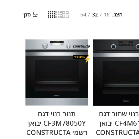
הצג
16
32
64
סנן
מידע נוסף
מידע נוסף
בנוי שחור דגם
תנור בנוי דגם
CF4M61060 יבואן
CF3M78050Y יבואן
רשמי CONSTRUCTA