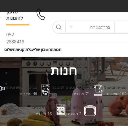
טלפון
להזמנות
בחר קטגוריה
052-
2888418
חנות
החשבון שלי
עגלת קניות
תשלום
חנות
אפייה ובישול
מוצרים קטנים למטבח
כביסה ייבוש וגיהוץ
102 מוצרים
71 מוצרים
46 מוצרים
טלוויזיות
מדיחי כלים
2 מוצרים
18 מוצרים