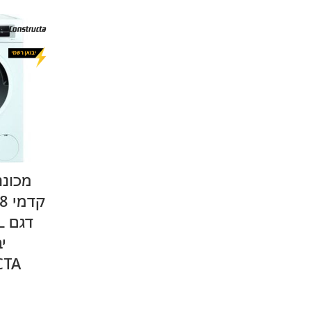
מכונ
ד
י
CTA